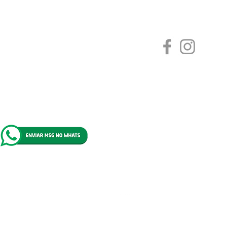
CONTATO
Siga-nos
Rua Minas Gerais n.771 - Jardim Goiás
Tangará da Serra, MT - 78300-000
Tel: 65 3326.5527
Cel: 65 99610.6805
© 2021 por Escola Pirâmide. Desenvolvido por