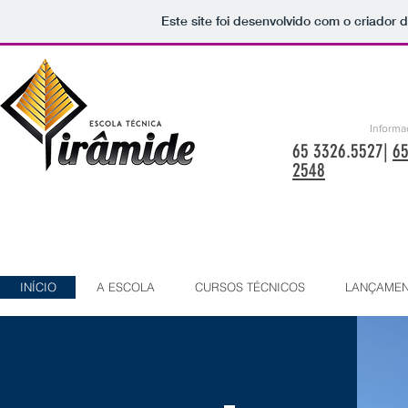
Este site foi desenvolvido com o criador 
Informa
65 3326.5527|
65
2548
INÍCIO
A ESCOLA
CURSOS TÉCNICOS
LANÇAME